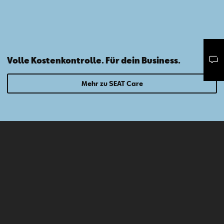
Volle Kostenkontrolle. Für dein Business.
Mail schreiben
Kontaktformular
Anrufen
Mehr zu SEAT Care
Deine Ansprechpartner
Unser Netzwerk für deine