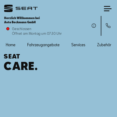
Herzlich Willkommen bei
Auto Beckmann GmbH
Home
Geschlossen
Öffnet am Montag um 07:30 Uhr
Fahrzeugangebote
Home
Fahrzeugangebote
Services
Zubehör
SEAT
Services
CARE.
Zubehör
SEAT FOR BUSINESS
Über uns