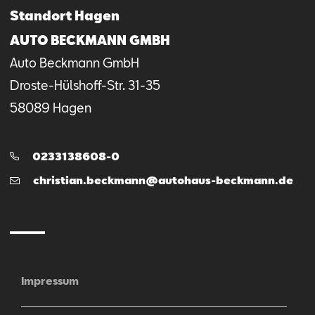
Standort Hagen
AUTO BECKMANN GMBH
Auto Beckmann GmbH
Droste-Hülshoff-Str.
31-35
58089
Hagen
Telefon:
0233138608-0
E-
christian.beckmann@autohaus-beckmann.de
Mail
Impressum