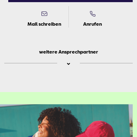
Mail schreiben
Anrufen
weitere Ansprechpartner
Ste­fa­nie
Schip­row­ski
Neu­wa­gen­dis­po­si­ti­on