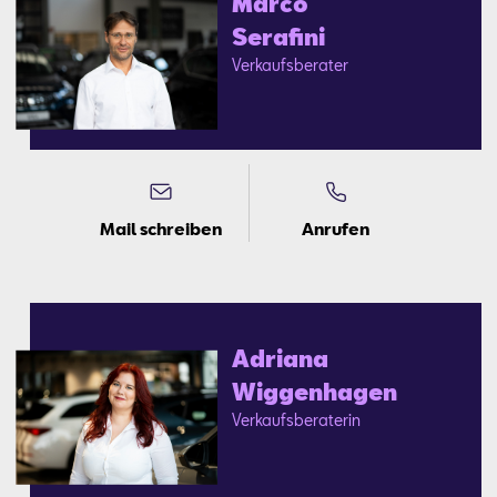
Mar­co
Sera­fi­ni
Ver­kaufs­be­ra­ter
Mail schreiben
Anrufen
Adria­na
Wig­gen­ha­gen
Ver­kaufs­be­ra­te­rin