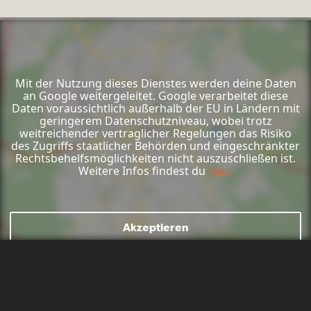
Mit der Nutzung dieses Dienstes werden deine Daten
an Google weitergeleitet. Google verarbeitet diese
Daten voraussichtlich außerhalb der EU in Ländern mit
geringerem Datenschutzniveau, wobei trotz
weitreichender vertraglicher Regelungen das Risiko
des Zugriffs staatlicher Behörden und eingeschränkter
Rechtsbehelfsmöglichkeiten nicht auszuschließen ist.
Weitere Infos findest du
hier.
Akzeptieren
Mail schreiben
Kontaktformular
Anrufen